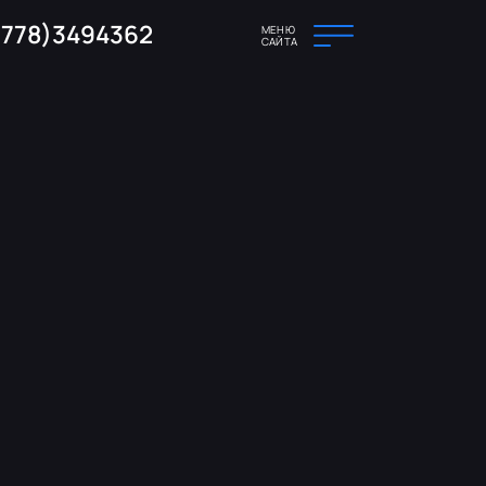
(778)3494362
МЕНЮ
САЙТА